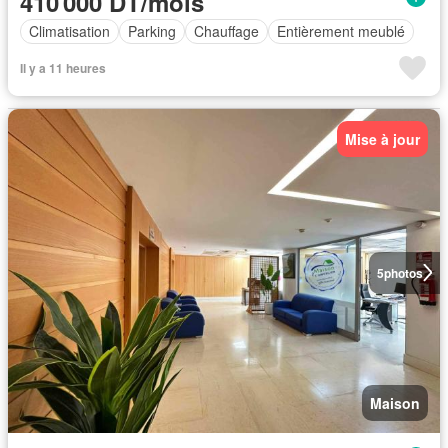
410 000 DT/mois
Climatisation
Parking
Chauffage
Entièrement meublé
Il y a 11 heures
Mise à jour
5
photos
Maison