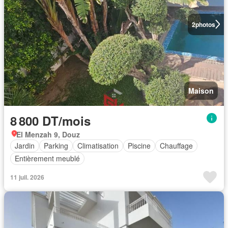
2
photos
Maison
8 800 DT/mois
El Menzah 9, Douz
Jardin
Parking
Climatisation
Piscine
Chauffage
Entièrement meublé
11 juil. 2026