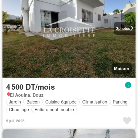
2
photos
Maison
4 500 DT/mois
El Aouina, Douz
Jardin
Balcon
Cuisine équipée
Climatisation
Parking
Chauffage
Entièrement meublé
9 juil. 2026