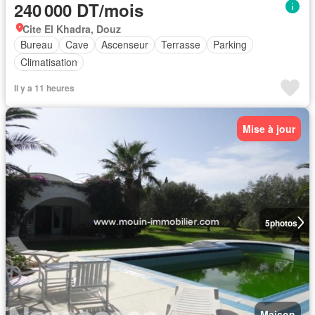
240 000 DT/mois
Cite El Khadra, Douz
Bureau
Cave
Ascenseur
Terrasse
Parking
Climatisation
Il y a 11 heures
Mise à jour
5
photos
Maison