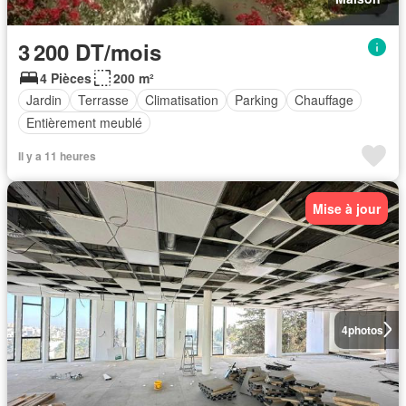
3 200 DT/mois
4 Pièces
200 m²
Jardin
Terrasse
Climatisation
Parking
Chauffage
Entièrement meublé
Il y a 11 heures
Mise à jour
4
photos