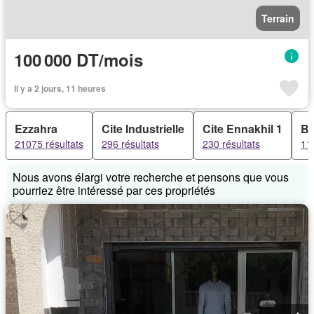
Terrain
100 000 DT/mois
Il y a 2 jours, 11 heures
Ezzahra
Cite Industrielle
Cite Ennakhil 1
Bo
21075 résultats
296 résultats
230 résultats
115
Nous avons élargi votre recherche et pensons que vous
pourriez être intéressé par ces propriétés