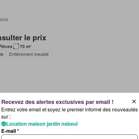
 2026
sulter le prix
Pièces
75 m²
in
Entièrement meublé
 2026
Entrez votre email et soyez le premier informé des nouveautés
00 DT/mois
sur :
Location maison jardin nabeul
 Zaghouan, Douz
E-mail *
in
Terrasse
Cuisine équipée
Chauffage