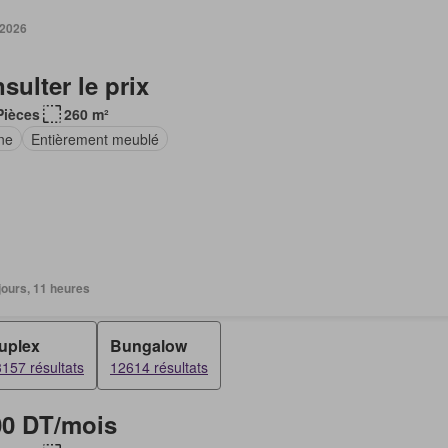
 2026
sulter le prix
Pièces
260 m²
ne
Entièrement meublé
5 jours, 11 heures
uplex
Bungalow
157 résultats
12614 résultats
00 DT/mois