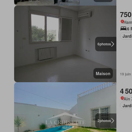
750
Ham
6 
Jard
6
photos
Maison
19 juin
4 5
Ain
Jard
2
photos