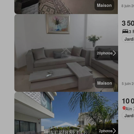
Maison
8 juin 
3 5
3 
Jard
20
photos
Maison
5 juin 
10 
Ain
Jard
2
photos