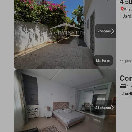
4 5
Ain
Jard
2
photos
Maison
11 juin
Con
1 
Jard
31
photos