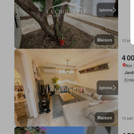
2
photos
Maison
13 juin
4 0
Ain
Jard
Enti
2
photos
Maison
13 juin