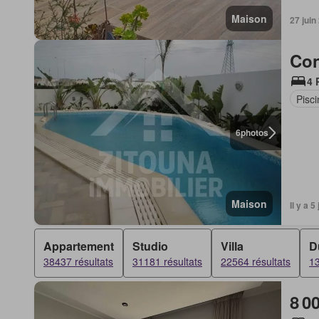
Maison
27 juin
Con
4 
Pisci
6
photos
Maison
Il y a 
Appartement
Studio
Villa
D
38437 résultats
31181 résultats
22564 résultats
13
8 0