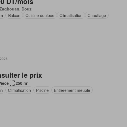
00 DT/mois
 Zaghouan, Douz
in
Balcon
Cuisine équipée
Climatisation
Chauffage
 2026
sulter le prix
Pièce
250 m²
in
Climatisation
Piscine
Entièrement meublé