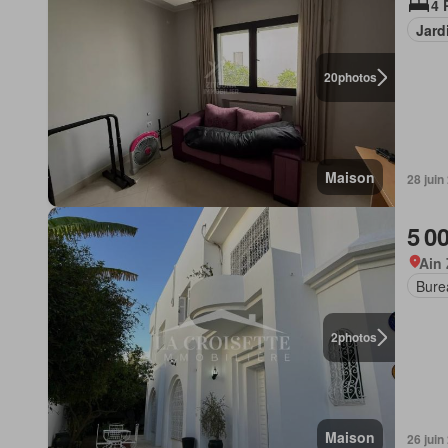
4 
Jard
20
photos
Maison
28 juin
5 0
Ain
Bure
2
photos
Maison
26 juin