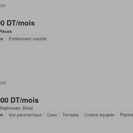
2026
00 DT/mois
Pièces
in
Entièrement meublé
2026
000 DT/mois
 Zaghouan, Douz
in
Vue panoramique
Cave
Terrasse
Cuisine équipée
Piscin