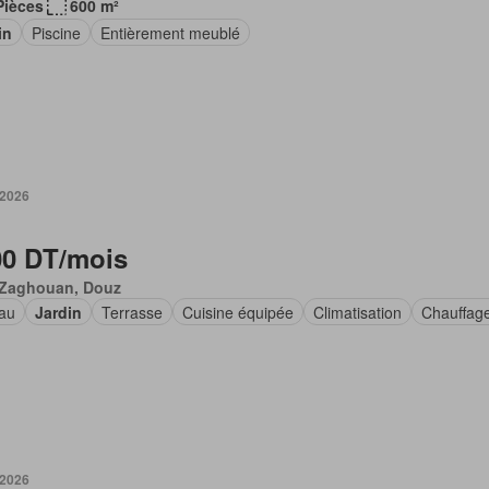
Pièces
600 m²
in
Piscine
Entièrement meublé
 2026
00 DT/mois
 Zaghouan, Douz
au
Jardin
Terrasse
Cuisine équipée
Climatisation
Chauffag
 2026