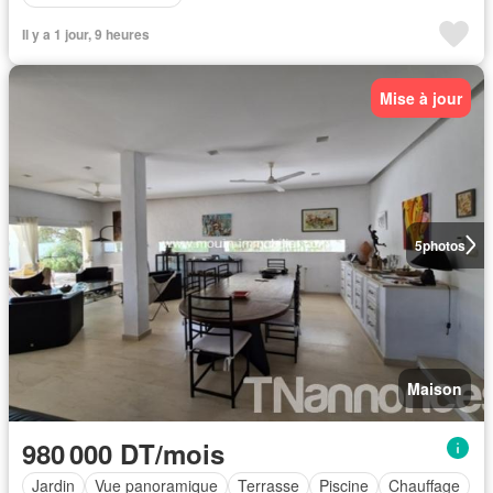
Il y a 1 jour, 9 heures
Mise à jour
5
photos
Maison
980 000 DT/mois
Jardin
Vue panoramique
Terrasse
Piscine
Chauffage