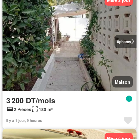
8
photos
Maison
3 200 DT/mois
2 Pièces
180 m²
Il y a 1 jour, 9 heures
Mise à jour