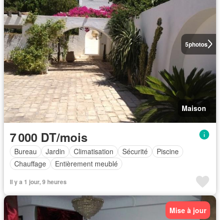
5
photos
Maison
7 000 DT/mois
Bureau
Jardin
Climatisation
Sécurité
Piscine
Chauffage
Entièrement meublé
Il y a 1 jour, 9 heures
Mise à jour