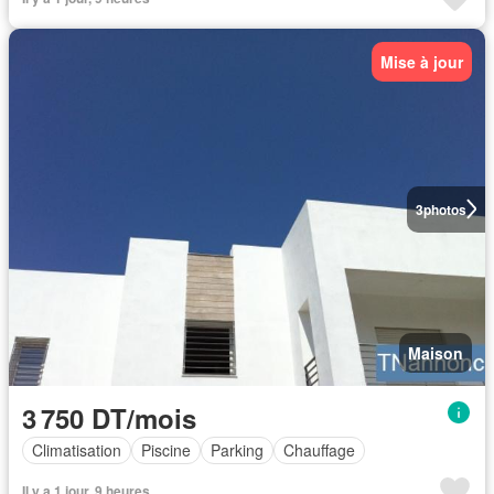
Mise à jour
3
photos
Maison
3 750 DT/mois
Climatisation
Piscine
Parking
Chauffage
Il y a 1 jour, 9 heures