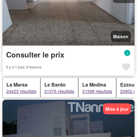
Maison
Consulter le prix
Il y a 1 jour, 9 heures
La Marsa
Le Bardo
La Medina
Ezzou
24423 résultats
21576 résultats
21568 résultats
20902 ré
Mise à jour