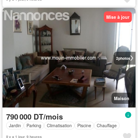
Mise à jour
2
photos
Maison
790 000 DT/mois
Jardin
Parking
Climatisation
Piscine
Chauffage
Il y a 1 jour, 9 heures