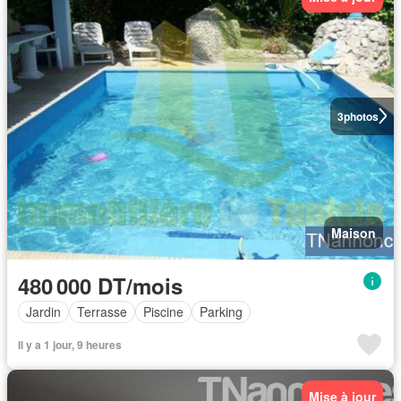
3
photos
Maison
480 000 DT/mois
Jardin
Terrasse
Piscine
Parking
Il y a 1 jour, 9 heures
Mise à jour