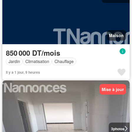
Maison
850 000 DT/mois
Jardin
Climatisation
Chauffage
Il y a 1 jour, 9 heures
Mise à jour
3
photos