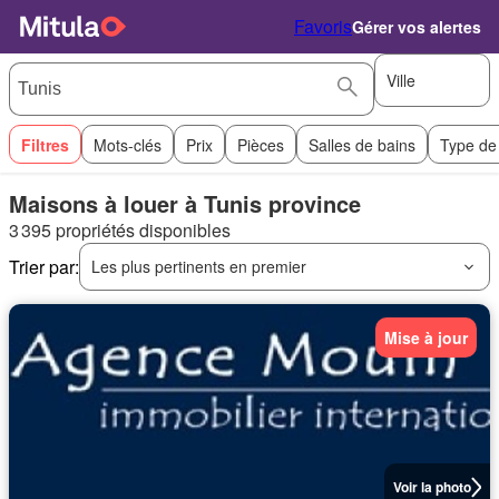
Favoris
Gérer vos alertes
Ville
Filtres
Mots-clés
Prix
Pièces
Salles de bains
Type de
Maisons à louer à Tunis province
3 395 propriétés disponibles
Trier par:
Les plus pertinents en premier
Mise à jour
Voir la photo