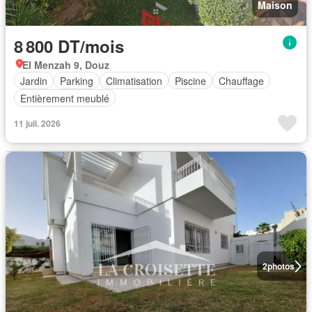
Maison
8 800 DT/mois
El Menzah 9, Douz
Jardin
Parking
Climatisation
Piscine
Chauffage
Entièrement meublé
11 juil. 2026
2
photos