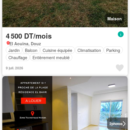
Maison
4 500 DT/mois
El Aouina, Douz
Jardin
Balcon
Cuisine équipée
Climatisation
Parking
Chauffage
Entièrement meublé
9 juil. 2026
2
photos