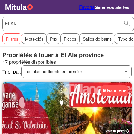
Favoris
Gérer vos alertes
Filtres
Mots-clés
Prix
Pièces
Salles de bains
Type de
Propriétés à louer à El Ala province
17 propriétés disponibles
Trier par:
Les plus pertinents en premier
Mise à jour
Voir la photo