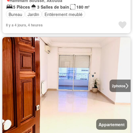
Hammam Sousse, Akouda
5 Pièces
3 Salles de bain
180 m²
Bureau
Jardin
Entièrement meublé
Il y a 4 jours, 4 heures
2
photos
Appartement