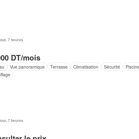
 jour, 7 heures
000 DT/mois
au
Vue panoramique
Terrasse
Climatisation
Sécurité
Piscin
ffage
 jour, 7 heures
sulter le prix