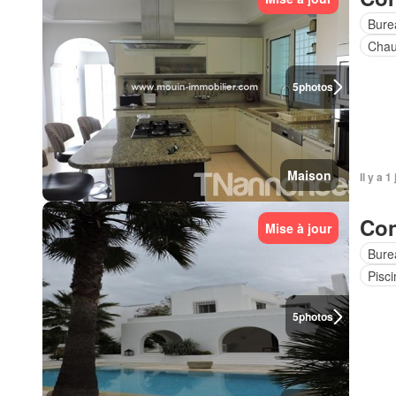
Bure
Chau
5
photos
Maison
Il y a 1
Con
Mise à jour
Bure
Pisci
5
photos