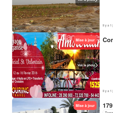
Il y a 1
Con
Mise à jour
Voir la photo
Il y a 1
179
Mise à jour
Terr