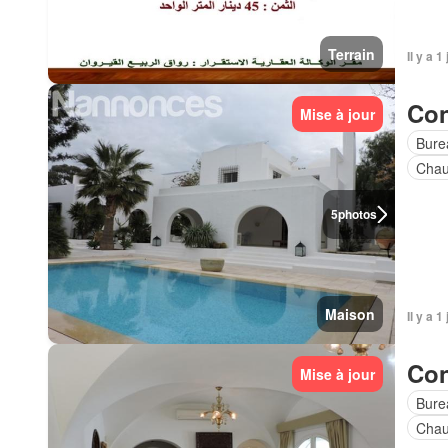
Terrain
Il y a 1
Con
Mise à jour
Bure
Chau
5
photos
Maison
Il y a 1
Con
Mise à jour
Bure
Chau