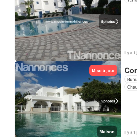
5
photos
Il y a 1
Con
Mise à jour
Bure
Chau
5
photos
Maison
Il y a 1