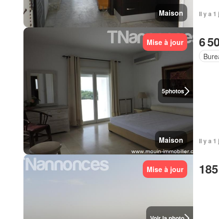
Maison
Il y a 1
6 5
Mise à jour
Bure
5
photos
Maison
Il y a 1
185
Mise à jour
Voir la photo