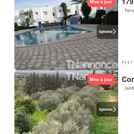
179
Mise à jour
Terr
5
photos
Il y a 1
Con
Mise à jour
Jard
5
photos