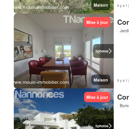
Maison
Il y a 1
Con
Mise à jour
Jard
5
photos
Maison
Il y a 1
Con
Mise à jour
Bure
5
photos