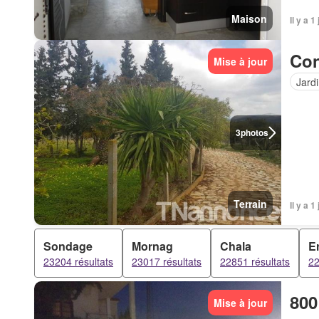
Maison
Il y a 1
Con
Mise à jour
Jard
3
photos
Terrain
Il y a 1
Sondage
Mornag
Chala
Er
23204 résultats
23017 résultats
22851 résultats
22
800
Mise à jour