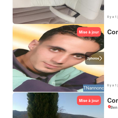
Il y a 1
Con
Mise à jour
2
photos
Il y a 1
Con
Mise à jour
Ben