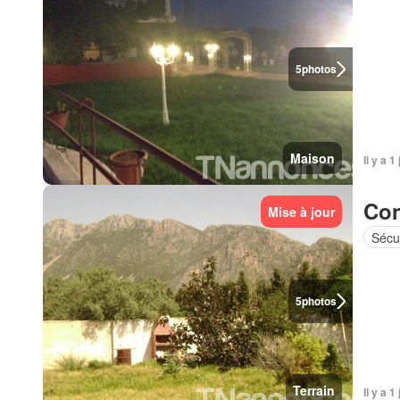
5
photos
Maison
Il y a 1
Con
Mise à jour
Sécu
5
photos
Terrain
Il y a 1