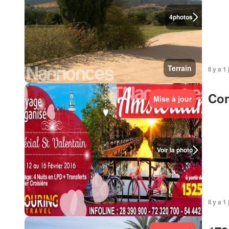
4
photos
Terrain
Il y a 1
Con
Mise à jour
Voir la photo
Il y a 1