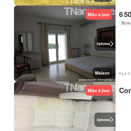
6 5
Mise à jour
Bure
5
photos
Maison
Il y a 1
Con
Mise à jour
2
photos