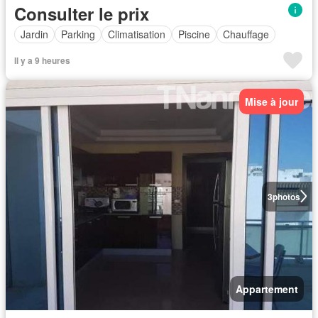
Consulter le prix
Jardin
Parking
Climatisation
Piscine
Chauffage
Il y a 9 heures
Mise à jour
3
photos
Appartement