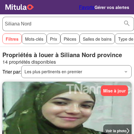
Favoris
Gérer vos alertes
Filtres
Mots-clés
Prix
Pièces
Salles de bains
Type de
Propriétés à louer à Siliana Nord province
14 propriétés disponibles
Trier par:
Les plus pertinents en premier
Mise à jour
Voir la photo