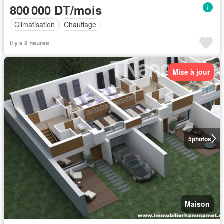
800 000 DT/mois
Climatisation
Chauffage
Il y a 9 heures
Mise à jour
5
photos
Maison