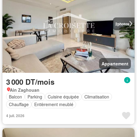
2
photos
Appartement
3 000 DT/mois
Ain Zaghouan
Balcon
Parking
Cuisine équipée
Climatisation
Chauffage
Entièrement meublé
4 juil. 2026