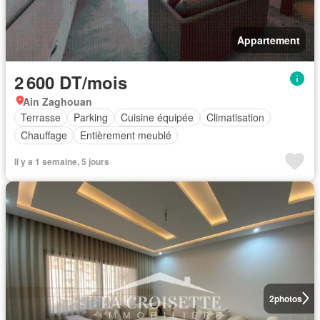
Appartement
2 600 DT/mois
Ain Zaghouan
Terrasse
Parking
Cuisine équipée
Climatisation
Chauffage
Entièrement meublé
Il y a 1 semaine, 5 jours
2
photos