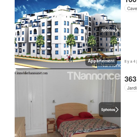
Cav
3
photos
Appartement
Il y a 4
363
Jard
5
photos