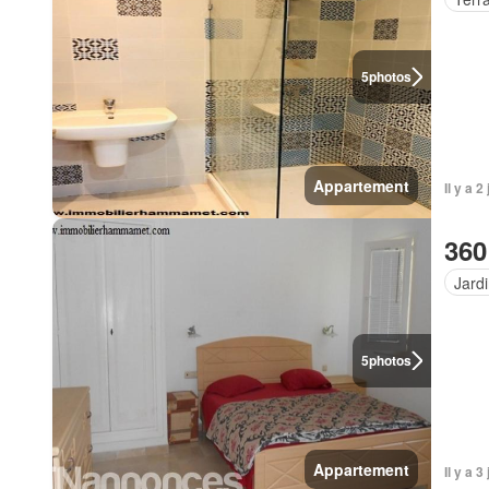
5
photos
Appartement
Il y a 2
360
Jard
5
photos
Appartement
Il y a 3