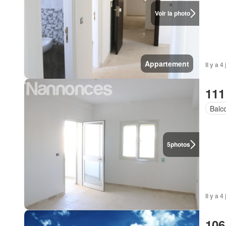
Voir la photo
Appartement
Il y a 4
111
Balc
5
photos
Il y a 4
106