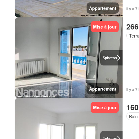
Appartement
Il y a 
266
Mise à jour
Terr
5
photos
Appartement
Il y a 
160
Mise à jour
Balc
4
photos