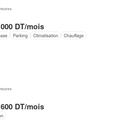
7 heures
 000 DT/mois
asse
Parking
Climatisation
Chauffage
7 heures
 600 DT/mois
on