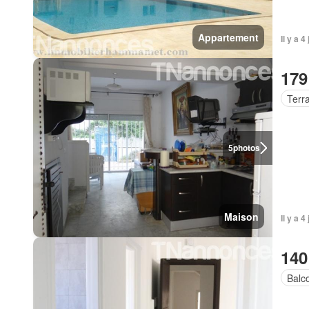
Appartement
Il y a 4
179
Terr
5
photos
Maison
Il y a 4
140
Balc