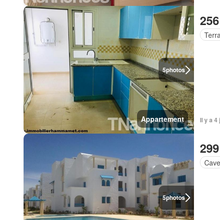
256
Terr
5
photos
Appartement
Il y a 4
299
Cav
5
photos