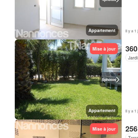
Appartement
Il y a 1
360
Mise à jour
Jard
5
photos
Appartement
Il y a 1
256
Mise à jour
Terr