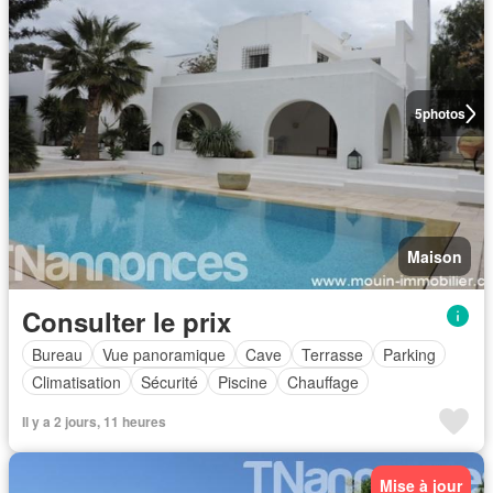
5
photos
Maison
Consulter le prix
Bureau
Vue panoramique
Cave
Terrasse
Parking
Climatisation
Sécurité
Piscine
Chauffage
Il y a 2 jours, 11 heures
Mise à jour