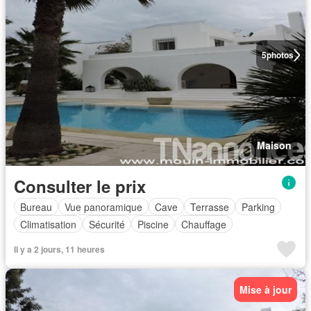
5
photos
Maison
Consulter le prix
Bureau
Vue panoramique
Cave
Terrasse
Parking
Climatisation
Sécurité
Piscine
Chauffage
Il y a 2 jours, 11 heures
Mise à jour