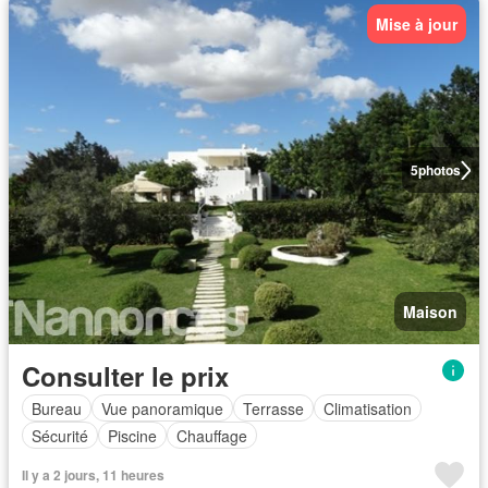
Mise à jour
5
photos
Maison
Consulter le prix
Bureau
Vue panoramique
Terrasse
Climatisation
Sécurité
Piscine
Chauffage
Il y a 2 jours, 11 heures