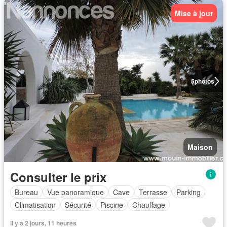
Mise à jour
5
photos
Maison
Consulter le prix
Bureau
Vue panoramique
Cave
Terrasse
Parking
Climatisation
Sécurité
Piscine
Chauffage
Il y a 2 jours, 11 heures