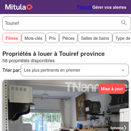
Favoris
Gérer vos alertes
Filtres
Mots-clés
Prix
Pièces
Salles de bains
Type de
Propriétés à louer à Touiref province
58 propriétés disponibles
Trier par:
Les plus pertinents en premier
Mise à jour
5
photos