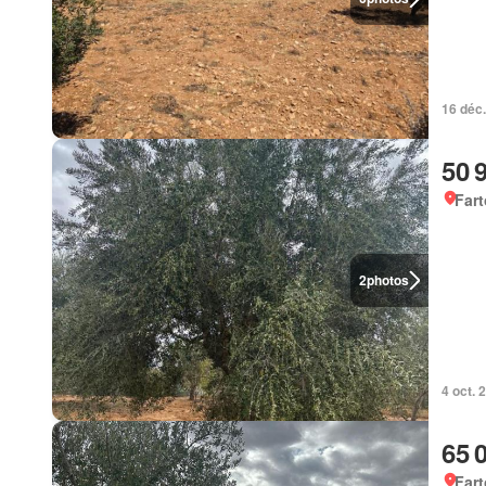
16 déc
50 
Fart
2
photos
4 oct. 
65 
Fart