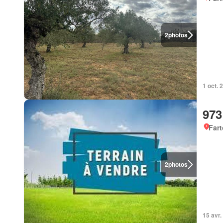
2
photos
1 oct. 
973
Fart
2
photos
15 avr.