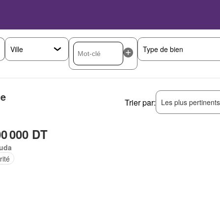
ce
Trier par:
Les plus pertinent
00 000 DT
uda
rité