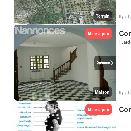
Terrain
Il y a 1
Con
Mise à jour
Jard
2
photos
Maison
Il y a 1
Con
Mise à jour