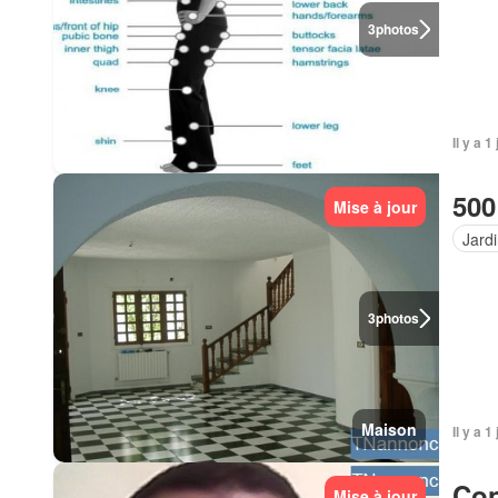
3
photos
Il y a 1
500
Mise à jour
Jard
3
photos
Maison
Il y a 1
Con
Mise à jour