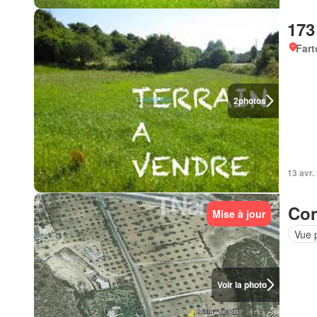
173
Fart
2
photos
13 avr.
Con
Mise à jour
Vue 
Voir la photo