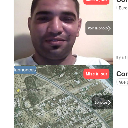
Bure
Voir la photo
Il y a 1
Con
Mise à jour
Vue 
2
photos