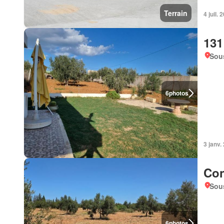
Terrain
4 juil. 
131
Sou
6
photos
3 janv.
Con
Sou
6
photos