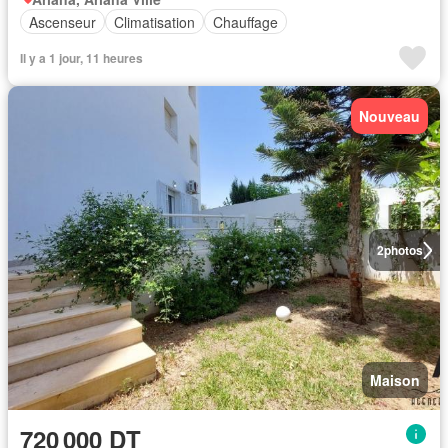
Ascenseur
Climatisation
Chauffage
Il y a 1 jour, 11 heures
Nouveau
2
photos
Maison
720 000 DT