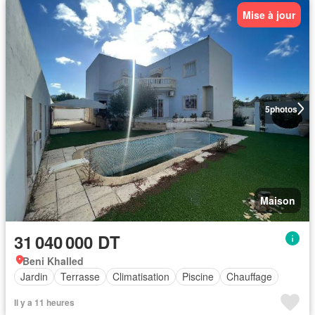
Mise à jour
5
photos
Maison
31 040 000 DT
Beni Khalled
Jardin
Terrasse
Climatisation
Piscine
Chauffage
Il y a 11 heures