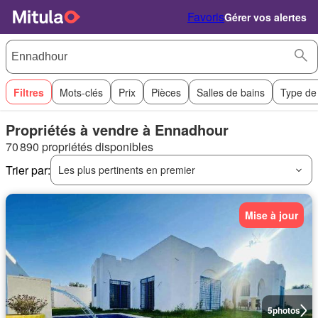
Favoris
Gérer vos alertes
Filtres
Mots-clés
Prix
Pièces
Salles de bains
Type de
Propriétés à vendre à Ennadhour
70 890 propriétés disponibles
Trier par:
Les plus pertinents en premier
Mise à jour
5
photos