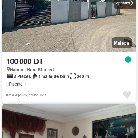
2
photos
Maison
100 000 DT
Nabeul, Beni Khalled
3 Pièces
1 Salle de bain
240 m²
Piscine
Il y a 4 jours, 11 heures