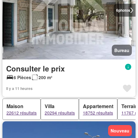
6
photos
Bureau
Consulter le prix
6 Pièces
200 m²
Il y a 11 heures
Maison
Villa
Appartement
Terrain
22612 résultats
20294 résultats
18752 résultats
11767 ré
Nouveau