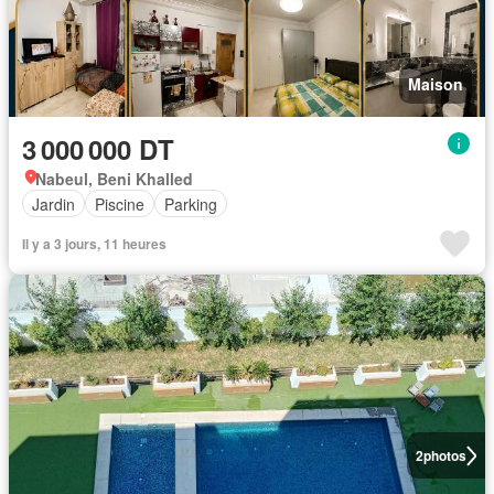
Maison
3 000 000 DT
Nabeul, Beni Khalled
Jardin
Piscine
Parking
Il y a 3 jours, 11 heures
2
photos