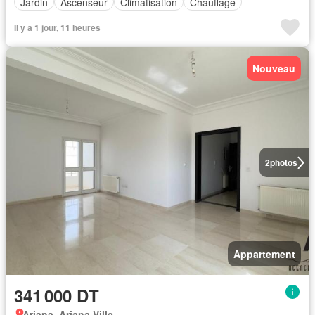
Jardin
Ascenseur
Climatisation
Chauffage
Il y a 1 jour, 11 heures
Nouveau
2
photos
Appartement
341 000 DT
Ariana, Ariana Ville