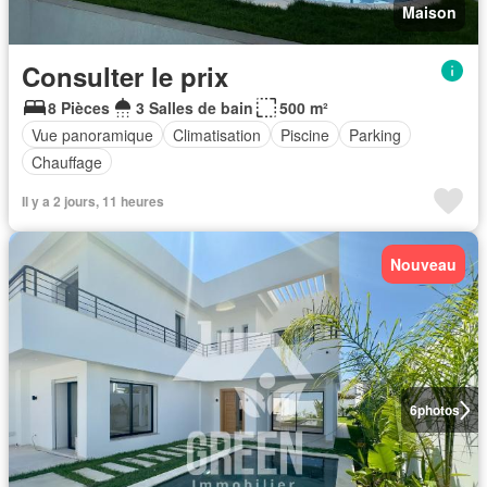
Maison
Consulter le prix
8 Pièces
3 Salles de bain
500 m²
Vue panoramique
Climatisation
Piscine
Parking
Chauffage
Il y a 2 jours, 11 heures
Nouveau
6
photos