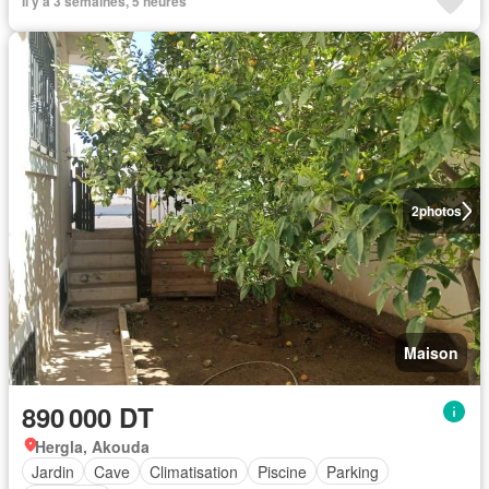
Il y a 3 semaines, 5 heures
2
photos
Maison
890 000 DT
Hergla, Akouda
Jardin
Cave
Climatisation
Piscine
Parking