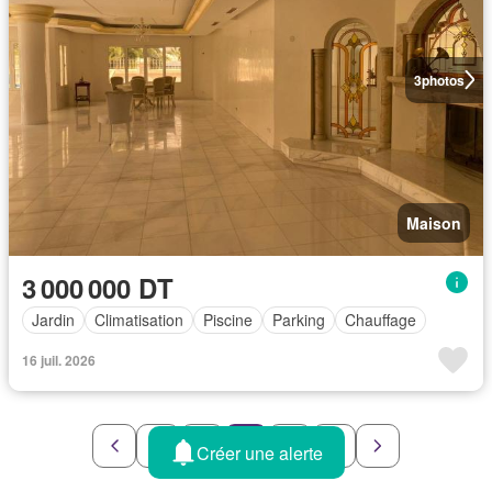
3
photos
Maison
3 000 000 DT
Jardin
Climatisation
Piscine
Parking
Chauffage
16 juil. 2026
3
4
5
6
7
Créer une alerte