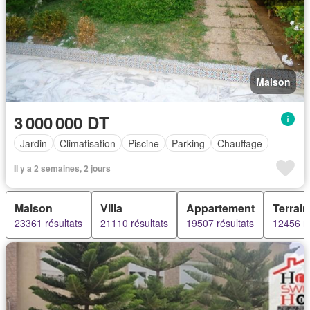
Maison
3 000 000 DT
Jardin
Climatisation
Piscine
Parking
Chauffage
Il y a 2 semaines, 2 jours
Maison
Villa
Appartement
Terrain
23361 résultats
21110 résultats
19507 résultats
12456 ré