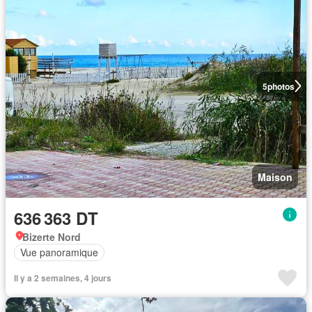
5
photos
Maison
636 363 DT
Bizerte Nord
Vue panoramique
Il y a 2 semaines, 4 jours