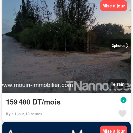
Mise à jour
3
photos
Terrain
159 480 DT/mois
Il y a 1 jour, 10 heures
Mise à jour