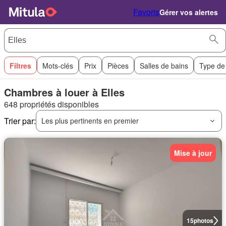
Favoris
Gérer vos alertes
Filtres
Mots-clés
Prix
Pièces
Salles de bains
Type de
Chambres à louer à Elles
648 propriétés disponibles
Trier par:
Les plus pertinents en premier
Mise à jour
15
photos