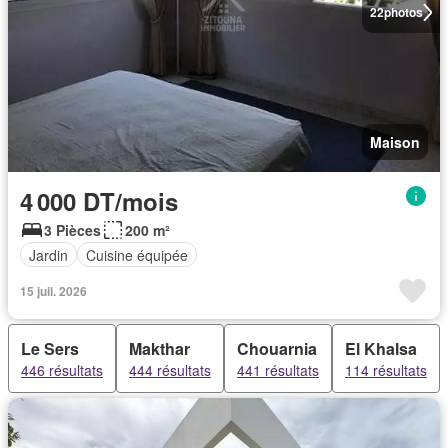
22
photos
Maison
4 000 DT/mois
3 Pièces
200 m²
Jardin
Cuisine équipée
15 juil. 2026
Le Sers
Makthar
Chouarnia
El Khalsa
446 résultats
444 résultats
441 résultats
114 résultats