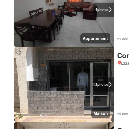
4
photos
Appartement
21 déc
Con
Ezz
2
photos
Maison
25 nov