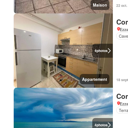
Maison
22 oct.
Con
Ezz
Cav
4
photos
Appartement
18 sept
Con
Ezz
Terr
4
photos