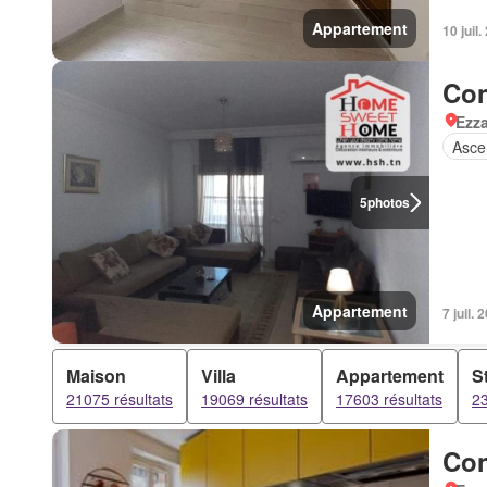
Appartement
10 juil.
Con
Ezz
Asce
5
photos
Appartement
7 juil. 
Maison
Villa
Appartement
S
21075 résultats
19069 résultats
17603 résultats
23
Con