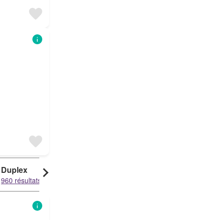
Duplex
Bungalow
Local commercial
960 résultats
391 résultats
341 résultats