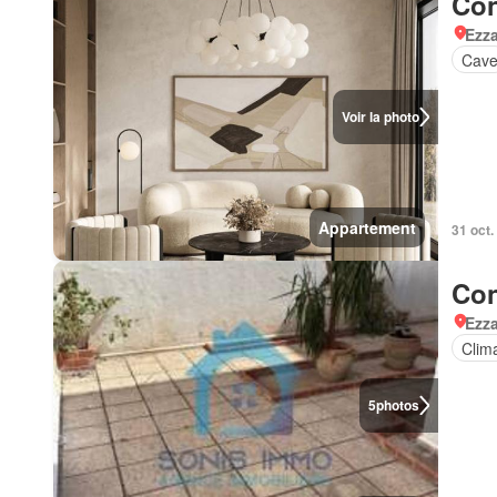
Con
Ezz
Cav
Voir la photo
Appartement
31 oct.
Con
Ezz
Clima
5
photos