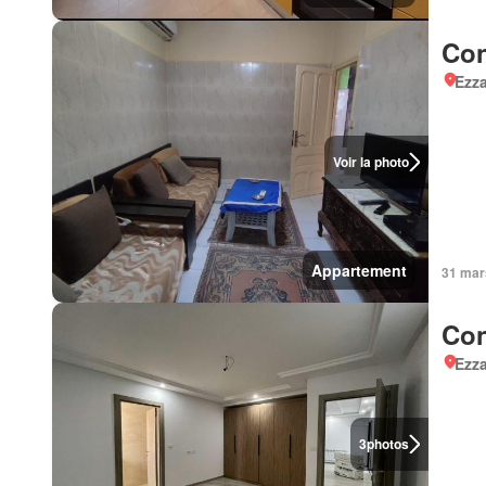
Con
Ezz
Voir la photo
Appartement
31 mar
Con
Ezz
3
photos