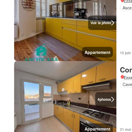
Ezz
Asce
Voir la photo
Appartement
15 juin
Con
Ezz
Cav
4
photos
Appartement
31 mai