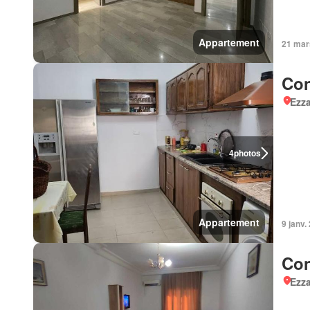
Appartement
21 mar
Con
Ezz
4
photos
Appartement
9 janv.
Con
Ezz