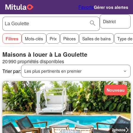
Favoris
Gérer vos alertes
District
Filtres
Mots-clés
Prix
Pièces
Salles de bains
Type de
Maisons à louer à La Goulette
20 990 propriétés disponibles
Trier par:
Les plus pertinents en premier
Nouveau
2
photos