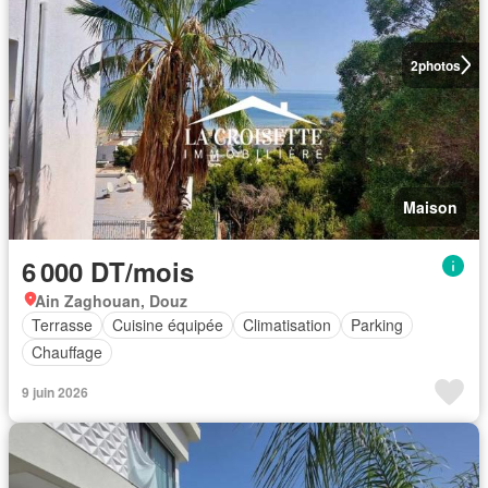
2
photos
Maison
6 000 DT/mois
Ain Zaghouan, Douz
Terrasse
Cuisine équipée
Climatisation
Parking
Chauffage
9 juin 2026