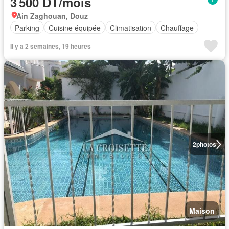
3 500 DT/mois
Ain Zaghouan, Douz
Parking
Cuisine équipée
Climatisation
Chauffage
Il y a 2 semaines, 19 heures
2
photos
Maison