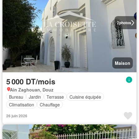
2
photos
Maison
5 000 DT/mois
Ain Zaghouan, Douz
Bureau
Jardin
Terrasse
Cuisine équipée
Climatisation
Chauffage
26 juin 2026