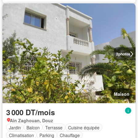
2
photos
Maison
3 000 DT/mois
Ain Zaghouan, Douz
Jardin
Balcon
Terrasse
Cuisine équipée
Climatisation
Parking
Chauffage