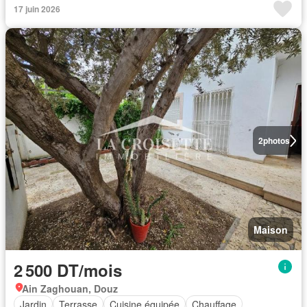
17 juin 2026
2
photos
Maison
2 500 DT/mois
Ain Zaghouan, Douz
Jardin
Terrasse
Cuisine équipée
Chauffage