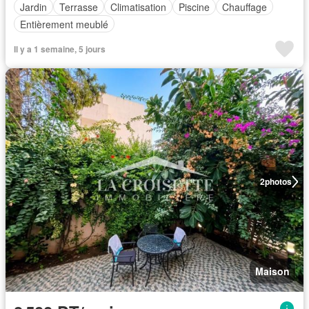
Jardin
Terrasse
Climatisation
Piscine
Chauffage
Entièrement meublé
Il y a 1 semaine, 5 jours
2
photos
Maison