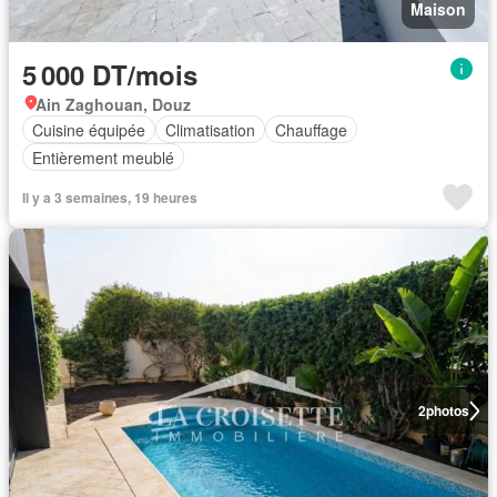
Maison
5 000 DT/mois
Ain Zaghouan, Douz
Cuisine équipée
Climatisation
Chauffage
Entièrement meublé
Il y a 3 semaines, 19 heures
2
photos