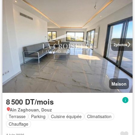
2
photos
Maison
8 500 DT/mois
Ain Zaghouan, Douz
Terrasse
Parking
Cuisine équipée
Climatisation
Chauffage
4 juin 2026