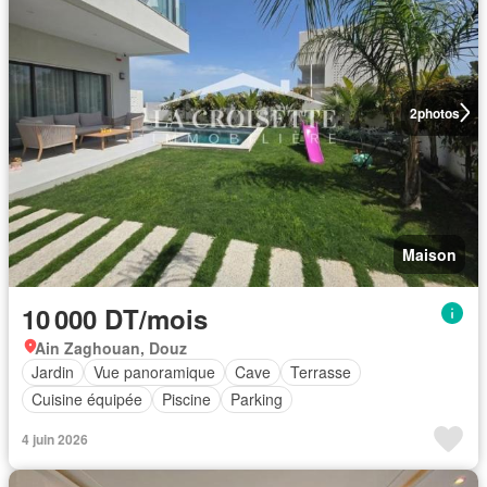
2
photos
Maison
10 000 DT/mois
Ain Zaghouan, Douz
Jardin
Vue panoramique
Cave
Terrasse
Cuisine équipée
Piscine
Parking
4 juin 2026