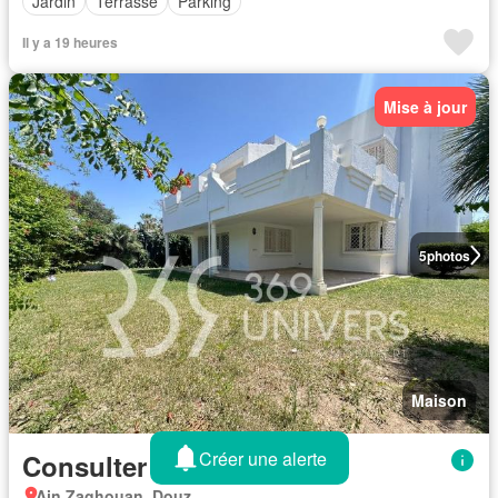
Jardin
Terrasse
Parking
Il y a 19 heures
Mise à jour
5
photos
Maison
Créer une alerte
Consulter le prix
Ain Zaghouan, Douz