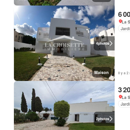
6 0
La S
Jard
4
photos
Maison
Il y a 
3 2
La S
Jard
2
photos