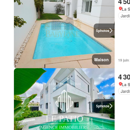
4 5
La S
Jard
5
photos
Maison
19 juin
4 3
La S
Jard
5
photos