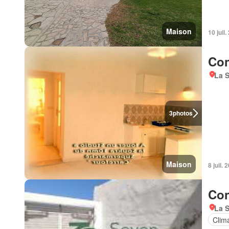
Maison
10 juil.
Con
La S
3
photos
Maison
8 juil. 
Con
La S
Clima