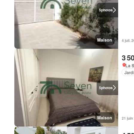
5
photos
Maison
4 juil. 
3 5
La S
Jard
5
photos
Maison
21 juin