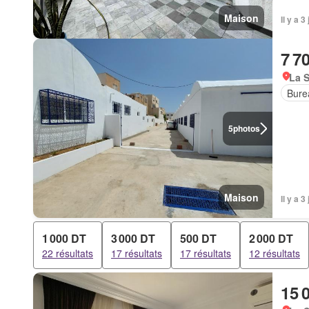
Maison
Il y a 
7 7
La S
Bure
5
photos
Maison
Il y a 
1 000 DT
3 000 DT
500 DT
2 000 DT
22 résultats
17 résultats
17 résultats
12 résultats
15 