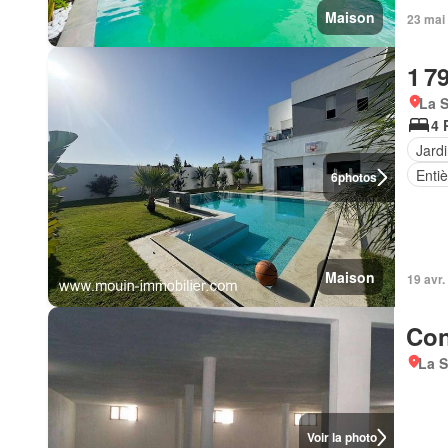
Maison
23 mai
1 7
La S
4 
Jard
Enti
6
photos
Maison
19 avr.
Con
La S
Voir la photo