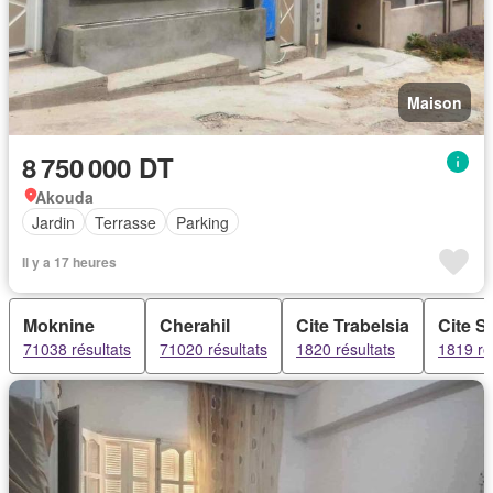
Maison
8 750 000 DT
Akouda
Jardin
Terrasse
Parking
Il y a 17 heures
Moknine
Cherahil
Cite Trabelsia
Cite S
71038 résultats
71020 résultats
1820 résultats
1819 ré