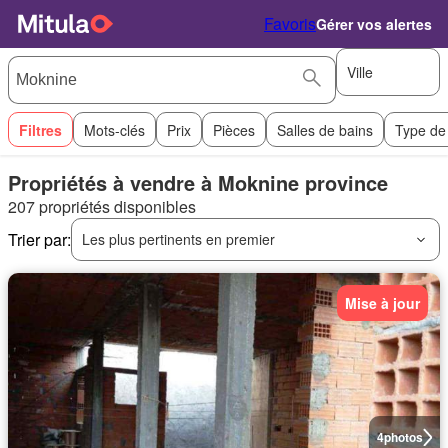
Favoris
Gérer vos alertes
Ville
Filtres
Mots-clés
Prix
Pièces
Salles de bains
Type de
Propriétés à vendre à Moknine province
207 propriétés disponibles
Trier par:
Les plus pertinents en premier
Mise à jour
4
photos