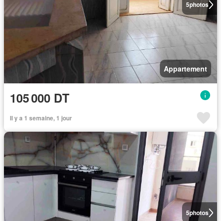
5
photos
Appartement
105 000 DT
Il y a 1 semaine, 1 jour
5
photos