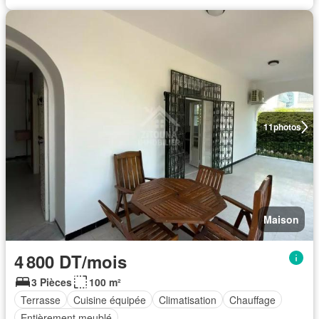
11
photos
Maison
4 800 DT/mois
3 Pièces
100 m²
Terrasse
Cuisine équipée
Climatisation
Chauffage
Entièrement meublé