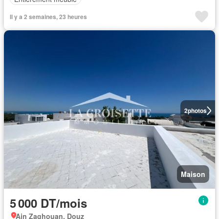
Il y a 2 semaines, 23 heures
2
photos
Maison
5 000 DT/mois
Ain Zaghouan, Douz