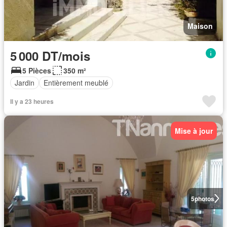
Maison
5 000 DT/mois
5 Pièces
350 m²
Jardin
Entièrement meublé
Il y a 23 heures
Mise à jour
5
photos