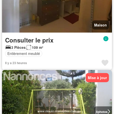
Maison
Consulter le prix
3 Pièces
109 m²
Entièrement meublé
Il y a 23 heures
Mise à jour
4
photos