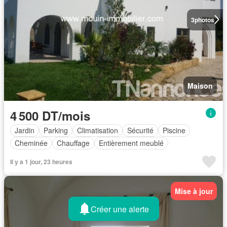
3
photos
Maison
4 500 DT/mois
Jardin
Parking
Climatisation
Sécurité
Piscine
Cheminée
Chauffage
Entièrement meublé
Il y a 1 jour, 23 heures
Mise à jour
Créer une alerte