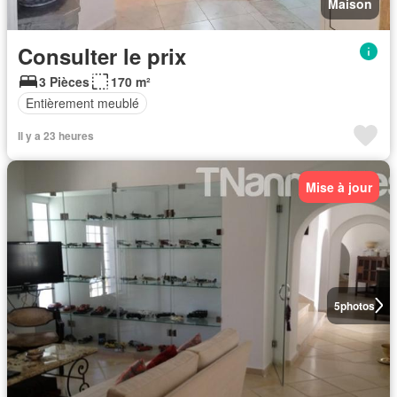
Maison
Consulter le prix
3 Pièces
170 m²
Entièrement meublé
Il y a 23 heures
Mise à jour
5
photos