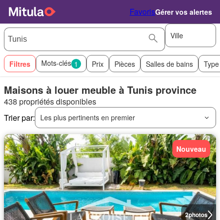
Favoris
Gérer vos alertes
Ville
Mots-clés
Filtres
1
Prix
Pièces
Salles de bains
Type
Maisons à louer meuble à Tunis province
438 propriétés disponibles
Trier par:
Les plus pertinents en premier
Nouveau
2
photos