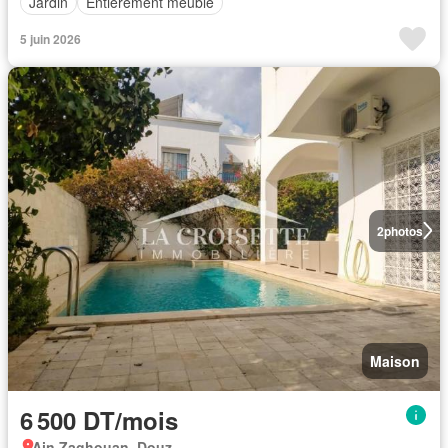
Jardin
Entièrement meublé
5 juin 2026
2
photos
Maison
6 500 DT/mois
Ain Zaghouan, Douz