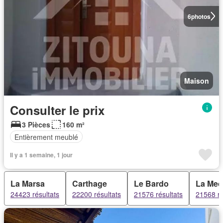
6
photos
Maison
Consulter le prix
3 Pièces
160 m²
Entièrement meublé
Il y a 1 semaine, 1 jour
La Marsa
Carthage
Le Bardo
La Med
24423 résultats
22200 résultats
21576 résultats
21568 ré